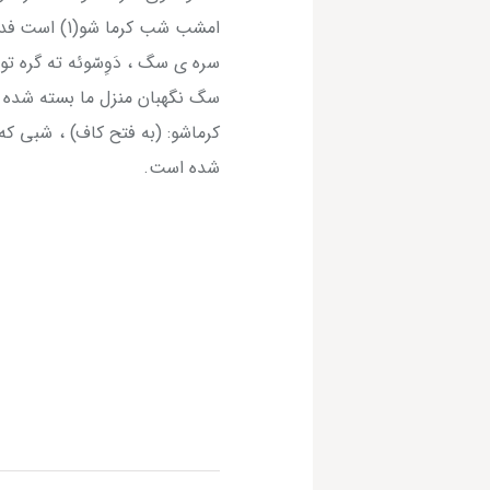
امشب شب کرما شو(1) است فدایت شوم امشب بیا
سره ی سگ ، دَوِسّوئه ته گره تو
سگ نگهبان منزل ما بسته شده (
کرماشو: (به فتح کاف) ، شبی که 
شده است.