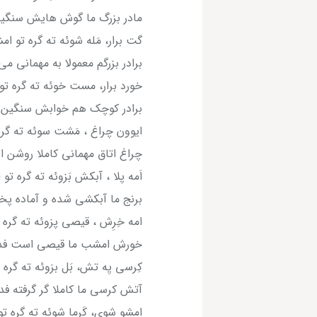
مادر بزرگ ما گوش هایش سنگی
گت برار، مَله شوئه ته گره تو ام
برادر بزرگم معمولا به مهمانی 
خورد برار، مست خوئه ته گره تو 
برادر کوچک هم خوابش سنگین 
ایوون چراغ ، مَشت سوئه ته گره
چراغ اتاق مهمانی کاملا روشن
اَمه پلا ، آبکش بَزوئه ته گره تو 
برنج ما آبکشی شده و آماده پ
امه خِرِش ، قیصی پزوئه ته گره 
خورش امشب ما قیصی است فدا
کِرسی یِه تش، بَل بزوئه ته گره 
آتش کرسی ما کاملا گر گرفته ف
امشو شوی، کَرما شوئه ته گره تو