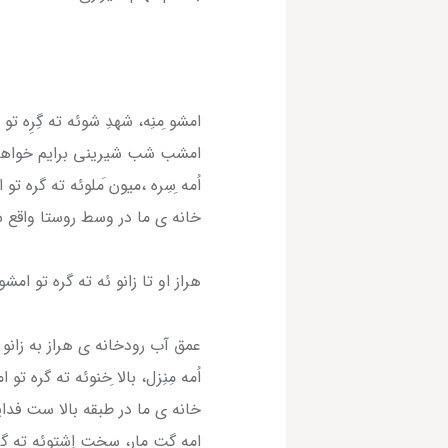
امشو ِمنِه، شهدِ شوئه ته گِرِه تو ا
امشب شب شیرینی برایم خواهد
اُمه ِسِره ،میون َملوئه ته گره تو 
خانه ی ما در وسط روستا واقع 
هراز او تا زانو ئه ته گره تو امشو
عمق آب رودخانه ی هراز به زانو
اُمه مِنِزل، بالا ِخنوئه ته گره تو 
خانه ی ما در طبقه بالا ست فد
امه گت مار، سخت اِشتوئه ته گر