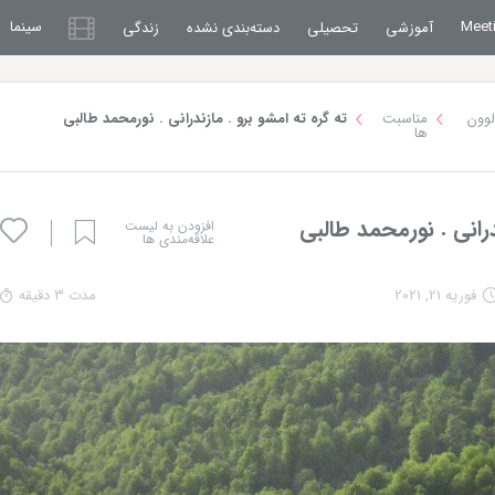
سینما
آموزشی
تحصیلی
دسته‌بندی نشده
زندگی
لوون
مناسبت
ته گره ته امشو برو . مازندرانی . نورمحمد طالبی
ها
درانی . نورمحمد طالبی
افزودن به لیست
علاقه‌مندی ها
فوریه 21, 2021
مدت 3 دقیقه