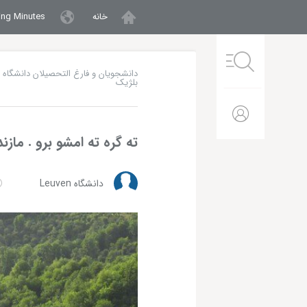
خانه
Meeting Minutes
دانشجویان و فارغ التحصیلان دانشگاه 
breadcrumbs menu
بلژیک
ته گره ته امشو برو . مازن
دانشگاه Leuven
نمایشگر ویدیو