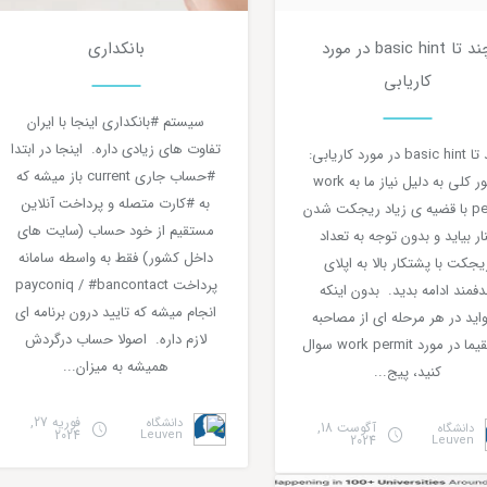
چند تا basic hint در مورد
بانکداری
0
۳ دقیقه مطالعه
0
2 دقیقه مطالعه
کاریابی
سیستم #بانکداری اینجا با ایران
تفاوت های زیادی داره. اینجا در ابتدا
چند تا basic hint در مورد کاریابی:
#حساب جاری current باز میشه که
بطور کلی به دلیل نیاز ما به work
به #کارت متصله و پرداخت آنلاین
permit با قضیه ی زیاد ریجکت شدن
مستقیم از خود حساب (سایت های
ار بیاید و بدون توجه به تعداد
داخل کشور) فقط به واسطه سامانه
یجکت با پشتکار بالا به اپلای
پرداخت payconiq / #bancontact
فمند ادامه بدید. بدون اینکه
انجام میشه که تایید درون برنامه ای
اید در هر مرحله ای از مصاحبه
لازم داره. اصولا حساب درگردش
مستقیما در مورد work permit سوال
همیشه به میزان...
کنید، پیج...
فوریه 27,
دانشگاه
آگوست 18,
دانشگاه
2024
Leuven
2024
Leuven
دسته‌بندی نشده
آموزشی