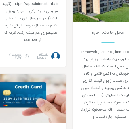
https://appointment.mfa.ir (گزینه
مرتبطی نداره، یکی از موارد رو بزنید
اوکیه). در عین حال این کار تا جایی
که فهمیدم نیاز به وقت گرفتن نداره،
محل اقامت، اجاره
همینطوری هم میشه رفت. لازمه که
1
دقیقه مطالعه
از همه همه...
Immoweb , zimmo , immos
سپتامبر 7,
دانشگاه
2022
Leuven
تا وبسایت واسطه ن برای پیدا
ن محل اقامت. که البته احتمال
آموزشی
خوردتون به آگهی قلابی و کلاه
اری هست (چون قیمت گذاری
 هاشون رویاییه و احتمالا میرن
لیست انتخابیتون) – تا مطمئن
دید خونه واقعیه وارد مذاکره/
له نشید – اگه صاحبخونه قرارداد
مستقیم اجاره نبست و...