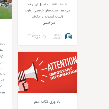
خدمات انتقال و تبدیل ارز ارائه
می‌‌دهد. حساب‌‌های شخصی رولوت
قابلیت استفاده از امکانات
بین‌‌المللی...
دسامبر 22,
دانشگاه
2022
Leuven
cope
زندگی
سه 
کرد
بر
برد
خونه
تو 
نش
معام
یاداوری نکات مهم
0
۴ دقیقه مطالعه