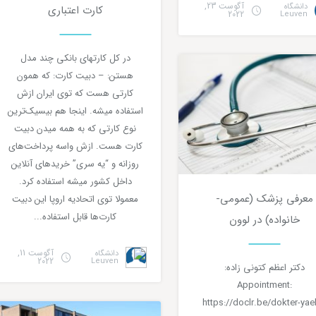
آگوست 23,
دانشگاه
کارت اعتباری
2022
Leuven
0
5 دقیقه مطالعه
زندگی
در کل کارتهای بانکی چند مدل
هستن: – دبیت کارت: که همون
کارتی هست که توی ایران ازش
استفاده میشه. اینجا هم بیسیک‌ترین
نوع کارتی که به همه میدن دبیت
کارت هست. ازش واسه پرداخت‌های
روزانه و “یه سری” خرید‌های آنلاین
داخل کشور میشه استفاده کرد.
معرفی پزشک (عمومی-
معمولا توی اتحادیه اروپا این دبیت
0
دقیقه مطالعه
کارت‌ها قابل استفاده...
خانواده) در لوون
آگوست 11,
دانشگاه
2022
Leuven
دکتر اعظم کتونی زاده:
Appointment:
زندگی
https://doclr.be/dokter-yael