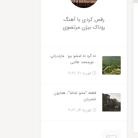
رقص کردی با آهنگ
روناک بیژن مرتضوی
ته گره ته امشو برو . مازندرانی
. نورمحمد طالبی
فوریه 21, 2021
قطعه “محو تماشا”، همایون
شجریان
فوریه 14, 2021