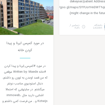
dekeyser/patient Address
https://goo.gl/maps/SYYUo2HnDWT9q
(might change in the futu
دسامبر 1,
دانشگاه
2021
Leuven
در مورد کمپس ایرنا و پیدا
0
دقیقه مطالعه
کردن خانه
در مورد #کمپس_ایرنا و پیدا کردن
#خانه Written by: Maede موقعی
که من قصد اومدن به لوون رو داشتم،
دنبال استودیوی مناسب دونفر
میگشتم. در سایتهایی که احتمالا
اشنایی دارید مثل immoweb،
Kotwijs و… من فرصت کمی داشتم و