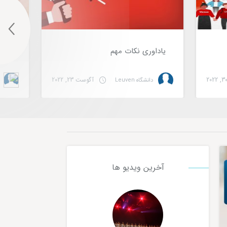
یاداوری نکات مهم
کارت
آگوست 23, 2022
دانشگاه Leuven
home hover sidebar
آخرین ویدیو ها