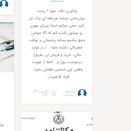
یاداوری نکات مهم: * پست
بروزرسانی میشه! هردفعه ای چک ش
کنید سعی میکنم اینجا چیزای مهمی
رو بهشون اشاره کنم که اگه حواس
جمع نباشیم ممکنه پشیمانی و عواقب
خطرناکی داشته باشه. ۱_در موارد
مالی، خرید و فروش ارز، هرنوع
درخواست پول و… کاملا از هویت
واقعی اون شخص مطمئن بشید.
افراد کلاهبردار...
آگوست 23,
دانشگاه
2022
Leuven
آموزشی
le-