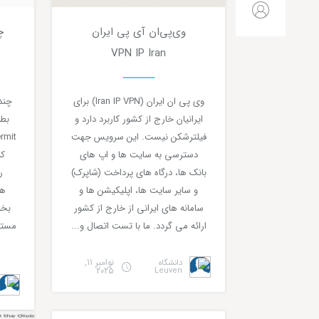
وی‌پی‌ان آی پی ایران
0
دقیقه مطالعه
VPN IP Iran
وی پی ان ایران (Iran IP VPN) برای
ایرانیان خارج از کشور کاربرد دارد و
فیلترشکن نیست. این سرویس جهت
دسترسی به سایت ها و اپ های
کن
بانک ها، درگاه های پرداخت (شاپرک)
ر
و سایر سایت ها، اپلیکیشن ها و
هد
سامانه های ایرانی از خارج از کشور
بخو
ارائه می گردد. ما با تست اتصال و...
نوامبر 11,
دانشگاه
2025
Leuven
آموزشی