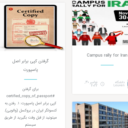
Campus rally for Iran
1
دقیقه مطالعه
گرفتن کپی برابر اصل
0
۲ دقیقه مطالعه
پاسپورت
نوامبر 30,
دانشگاه
2022
Leuven
برای گرفتن
#certified_copy_of_passport
زندگی
کپی برابر اصل پاسپورت: ۱. رفتن به
کنسولگر ایران در بروکسل (والویی).
میتونید از قبل وقت بگیرید از طریق
سیستم