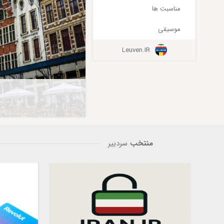
مناسبت ها
موسیقی
Leuven.IR
home menu bottom sidebar
منتخب
سردبیر